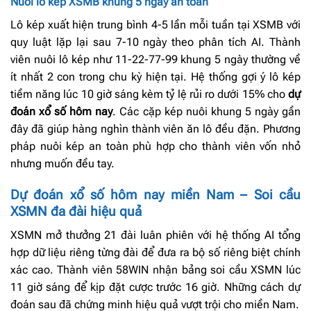
Nuôi lô kép XSMB khung 5 ngày an toàn
Lô kép xuất hiện trung bình 4-5 lần mỗi tuần tại XSMB với
quy luật lặp lại sau 7-10 ngày theo phân tích AI. Thành
viên nuôi lô kép như 11-22-77-99 khung 5 ngày thường về
ít nhất 2 con trong chu kỳ hiện tại. Hệ thống gợi ý lô kép
tiềm năng lúc 10 giờ sáng kèm tỷ lệ rủi ro dưới 15% cho
dự
đoán xổ số hôm nay
. Các cặp kép nuôi khung 5 ngày gần
đây đã giúp hàng nghìn thành viên ăn lô đều đặn. Phương
pháp nuôi kép an toàn phù hợp cho thành viên vốn nhỏ
nhưng muốn đều tay.
Dự đoán xổ số hôm nay miền Nam – Soi cầu
XSMN đa đài hiệu quả
XSMN mở thưởng 21 đài luân phiên với hệ thống AI tổng
hợp dữ liệu riêng từng đài để đưa ra bộ số riêng biệt chính
xác cao. Thành viên 58WIN nhận bảng soi cầu XSMN lúc
11 giờ sáng để kịp đặt cược trước 16 giờ. Những cách dự
đoán sau đã chứng minh hiệu quả vượt trội cho miền Nam.