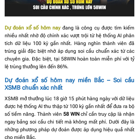
Dự đoán xổ số hôm nay
đang là công cụ được tìm kiếm
nhiều nhất nhờ độ chính xác vượt trội từ hệ thống AI phân
tích dữ liệu 100 kỳ gần nhất. Hàng nghìn thành viên đã
trúng giải đặc biệt nhờ áp dụng soi cầu chuẩn xác từ các
chuyên gia. Đặc biệt, tại 58WIN hoàn toàn miễn phí với tỷ
lệ trùng thưởng lên đến 86%.
Dự đoán xổ số hôm nay miền Bắc – Soi cầu
XSMB chuẩn xác nhất
XSMB mở thưởng lúc 18 giờ 15 phút hàng ngày với dữ liệu
được hệ thống AI thu thập từ 100 kỳ gần nhất để đưa ra bộ
số tiềm năng. Thành viên
58 WIN
chỉ cần truy cập là nhận
ngay bảng soi cầu chi tiết mà không mất phí. Dưới đây là
những phương pháp dự đoán được áp dụng hiệu quả nhất
cho miền Bắc.